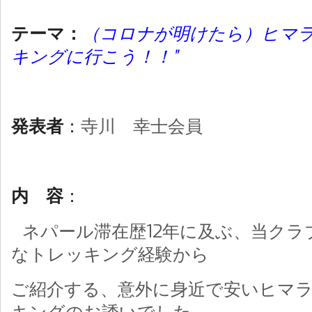
テーマ：
（
コ
ロナが明けたら）ヒマ
キングに行こう！！”
発表者
：
寺川 幸士会員
内 容
：
ネパール滞在歴
12
年に及ぶ、当クラ
なトレッキング経験から
ご紹介する、意外に身近で安いヒマ