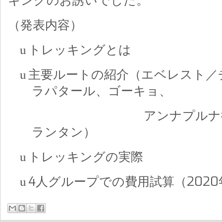
キングのお誘いでした。
（発表内容）
トレッキングとは
u
主要ルートの紹介（エベレスト／
u
ラパタール、ゴーキョ、
アンナプルナ街
ランタン）
トレッキングの実際
u
202
4
人グループでの費用試算（
u