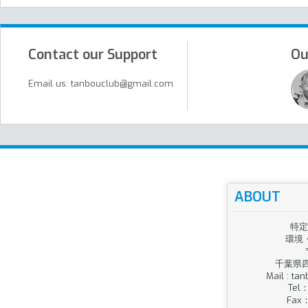
Contact our Support
Ou
Email us: tanbouclub@gmail.com
ABOUT
特定
環境
千葉県四
Mail : t
Tel：
Fax